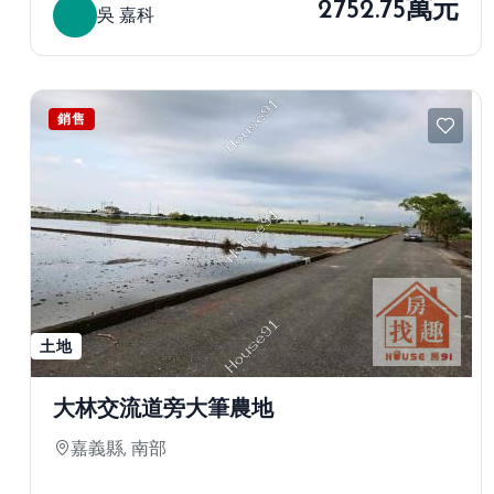
2752.75萬元
吳 嘉科
銷售
土地
大林交流道旁大筆農地
嘉義縣, 南部