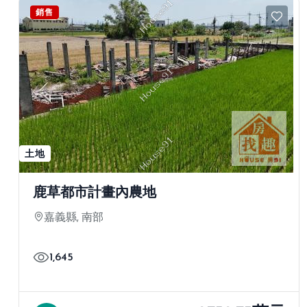
銷售
土地
鹿草都市計畫內農地
嘉義縣, 南部
1,645