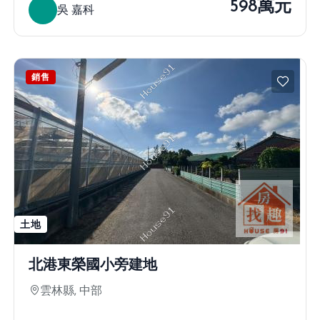
598萬元
吳 嘉科
銷售
土地
北港東榮國小旁建地
雲林縣, 中部