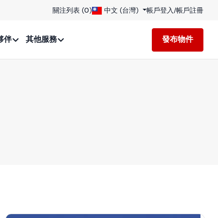
關注列表 (
0
)
中文 (台灣)
帳戶登入
/
帳戶註冊
夥伴
其他服務
發布物件