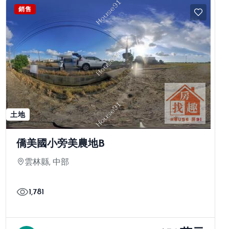
銷售
土地
僑美國小旁美農地B
雲林縣, 中部
1,781