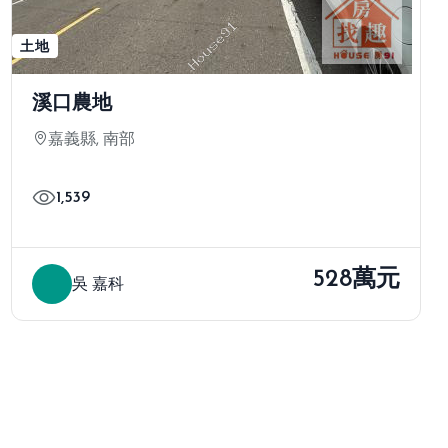
土地
溪口農地
嘉義縣, 南部
1,539
528萬元
吳 嘉科