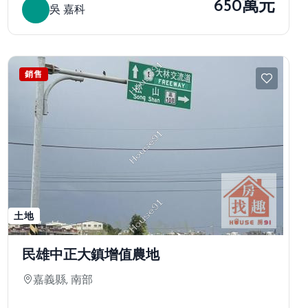
650萬元
吳 嘉科
銷售
土地
民雄中正大鎮增值農地
嘉義縣, 南部