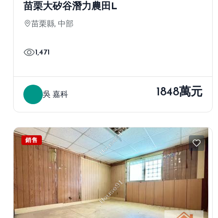
苗栗大矽谷潛力農田L
苗栗縣, 中部
1,471
1848萬元
吳 嘉科
銷售