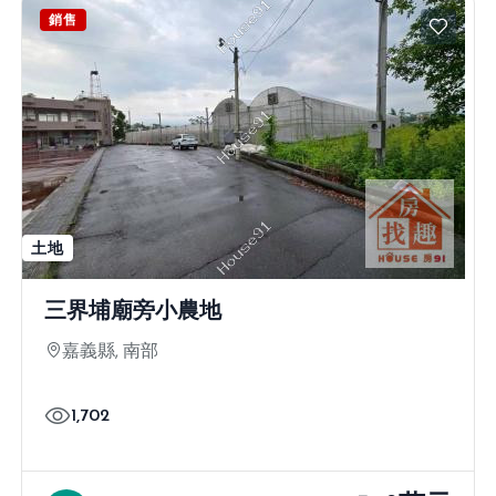
銷售
土地
三界埔廟旁小農地
嘉義縣, 南部
1,702