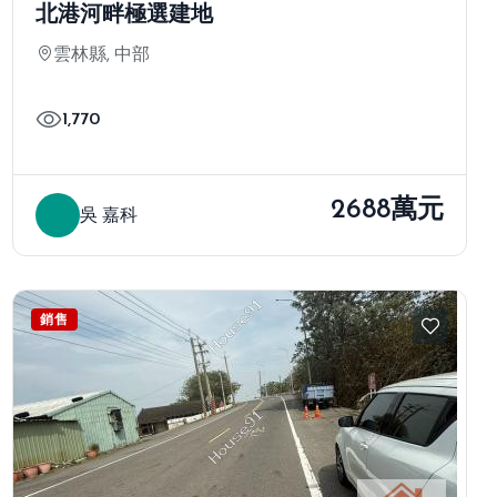
北港河畔極選建地
雲林縣, 中部
1,770
2688萬元
吳 嘉科
銷售