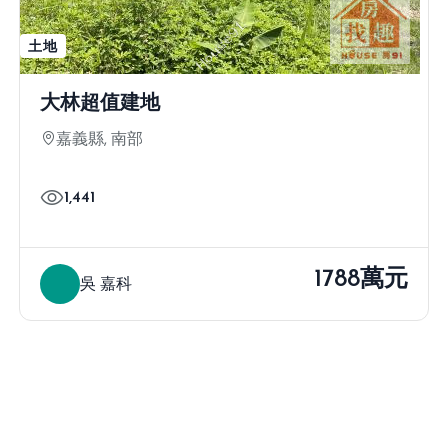
土地
大林超值建地
嘉義縣, 南部
1,441
1788萬元
吳 嘉科