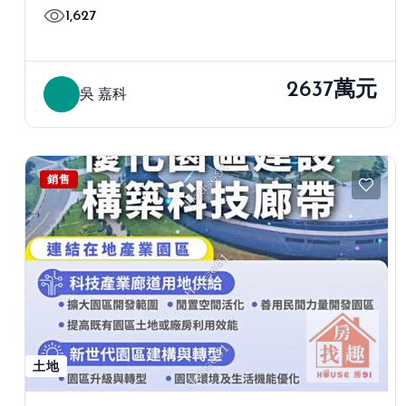
1,627
2637萬元
吳 嘉科
銷售
土地