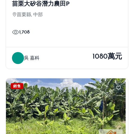
苗栗大矽谷潛力農田P
苗栗縣, 中部
1,708
1080萬元
吳 嘉科
銷售