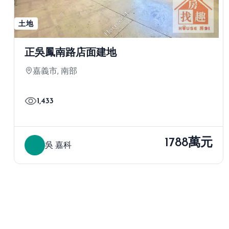
土地
正吳鳳南路店面建地
嘉義市, 南部
1,433
1788萬元
吳 嘉科