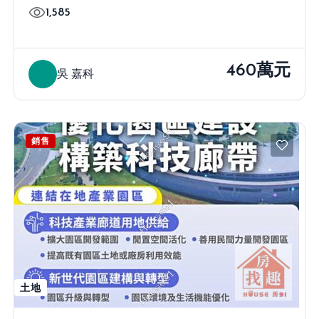
1,585
460萬元
吳 嘉科
銷售
土地