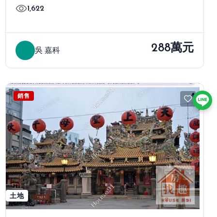
1,622
288萬元
吳 嘉科
銷售
土地